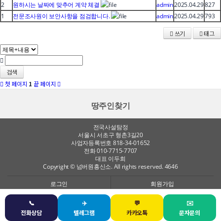
2
원하시는 날짜에 맞추어 계약 체결
admin
2025.04.29
827
1
전문조사원이 보안사항을 점검합니다.
admin
2025.04.29
793
쓰기
태그
검색
첫 페이지
1
끝 페이지
땅주인찾기
전국사설탐정
서울시 서초구 형촌3길20
사업자등록번호 818-34-01652
전화 010-7715-7707
대표 이두희
Copyright © 넘버원흥신소. All rights reserved. 4646
로그인
회원가입
📞
✈️
💬
✉️
전화연결
텔레그램
문자상담
카카오톡
전화상담
텔레그램
카카오톡
문자문의