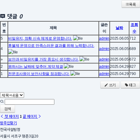
목록
댓글
0
번
글쓴
조회
제목
날짜
호
이
수
5
비밀유지, 정확 신속 체계로 운영합니다.
admin
2025.06.05
712
후불제 운영으로 만족스러운 결과를 위해 노력합니다.
4
admin
2025.06.05
689
»
보안과 비밀유지를 가장 중요시 생각합니다.
admin
2025.06.05
672
2
원하시는 날짜에 맞추어 계약 체결
admin
2025.04.29
827
1
전문조사원이 보안사항을 점검합니다.
admin
2025.04.29
790
쓰기
태그
검색
첫 페이지
1
끝 페이지
땅주인찾기
전국사설탐정
서울시 서초구 형촌3길20