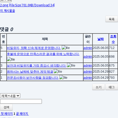
2.png
[File Size:701.0KB/Download:34]
이 게시물을
목록
댓글
0
번
글쓴
조회
제목
날짜
호
이
수
5
비밀유지, 정확 신속 체계로 운영합니다.
admin
2025.06.05
712
후불제 운영으로 만족스러운 결과를 위해 노력합니다.
»
admin
2025.06.05
698
3
보안과 비밀유지를 가장 중요시 생각합니다.
admin
2025.06.05
675
2
원하시는 날짜에 맞추어 계약 체결
admin
2025.04.29
827
1
전문조사원이 보안사항을 점검합니다.
admin
2025.04.29
793
쓰기
태그
검색
첫 페이지
1
끝 페이지