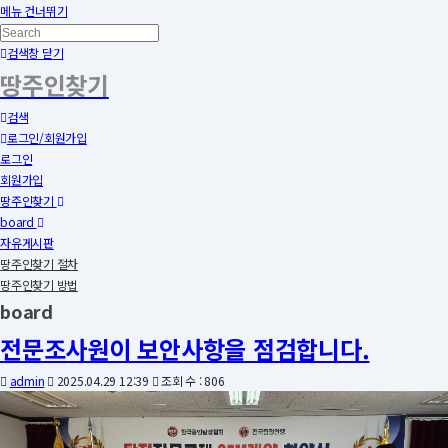
메뉴 건너뛰기
검색창 닫기
땅주인찾기
검색
로그인/회원가입
로그인
회원가입
땅주인찾기
board
자유게시판
땅주인찾기 절차
땅주인찾기 방법
board
전문조사원이 보안사항을 점검합니다.
admin
2025.04.29 12:39
조회 수 : 806