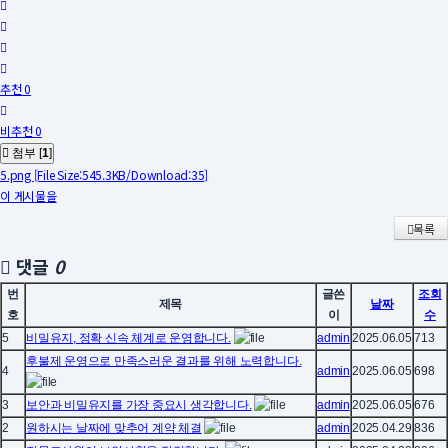
추천 0
비추천 0
첨부 [
1
]
5.png
[File Size:545.3KB/Download:35]
이 게시물을
목록
댓글
0
번
글쓴
조회
제목
날짜
호
이
수
5
비밀유지, 정확 신속 체계로 운영합니다.
admin
2025.06.05
713
후불제 운영으로 만족스러운 결과를 위해 노력합니다.
4
admin
2025.06.05
698
3
보안과 비밀유지를 가장 중요시 생각합니다.
admin
2025.06.05
676
2
원하시는 날짜에 맞추어 계약 체결
admin
2025.04.29
836