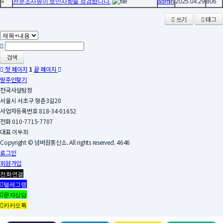
»
전문조사원이 보안사항을 점검합니다.
admin
2025.04.29
806
쓰기
태그
검색
첫 페이지
1
끝 페이지
땅주인찾기
전국사설탐정
서울시 서초구 형촌3길20
사업자등록번호 818-34-01652
전화 010-7715-7707
대표 이두희
Copyright © 넘버원흥신소. All rights reserved. 4646
로그인
회원가입
전화연결
텔레그램
문자상담
카카오톡